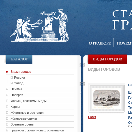
КАТАЛОГ
ВИДЫ ГОРОДОВ
ВИДЫ ГОРОДОВ
Виды городов
Россия
Запад
На
Пейзаж
Ш
Портрет
Го
Формы, костюмы, моды
Ст
Карты
Те
Животные и растения
Ме
Багет
Ра
Жанровые сцены
О
Военные сцены
Ли
Гравюры с живописных оригиналов