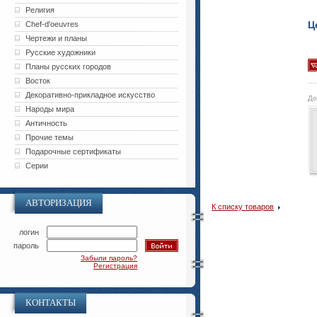
Религия
Ц
Chef-d'oeuvres
Чертежи и планы
Русские художники
Планы русских городов
Восток
Декоративно-прикладное искусство
До
Народы мира
Античность
Прочие темы
Подарочные сертификаты
Серии
АВТОРИЗАЦИЯ
К списку товаров
логин
пароль
Забыли пароль?
Регистрация
КОНТАКТЫ