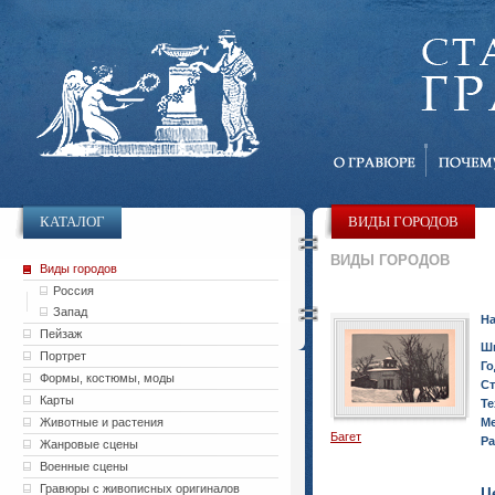
КАТАЛОГ
ВИДЫ ГОРОДОВ
ВИДЫ ГОРОДОВ
Виды городов
Россия
Запад
На
Пейзаж
Ш
Портрет
Го
Формы, костюмы, моды
Ст
Карты
Те
Животные и растения
Ме
Багет
Ра
Жанровые сцены
Военные сцены
Гравюры с живописных оригиналов
Ц