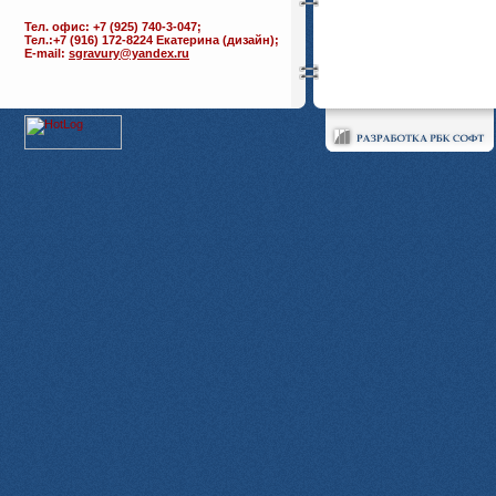
Тел. офис: +7 (925) 740-3-047;
Тел.:+7 (916) 172-8224 Екатерина (дизайн);
E-mail:
sgravury@yandex.ru