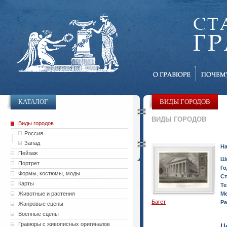
КАТАЛОГ
ВИДЫ ГОРОДОВ
ВИДЫ ГОРОДОВ
Виды городов
Россия
Запад
На
Пейзаж
Ш
Портрет
Го
Формы, костюмы, моды
Ст
Карты
Те
Животные и растения
Ме
Багет
Ра
Жанровые сцены
Военные сцены
Гравюры с живописных оригиналов
Ц