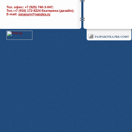
Тел. офис: +7 (925) 740-3-047;
Тел.:+7 (916) 172-8224 Екатерина (дизайн);
E-mail:
sgravury@yandex.ru