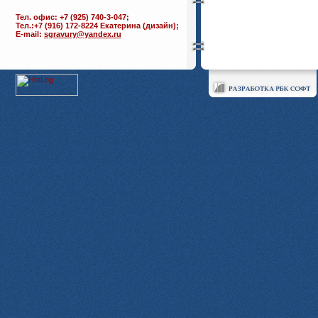
Тел. офис: +7 (925) 740-3-047;
Тел.:+7 (916) 172-8224 Екатерина (дизайн);
E-mail:
sgravury@yandex.ru