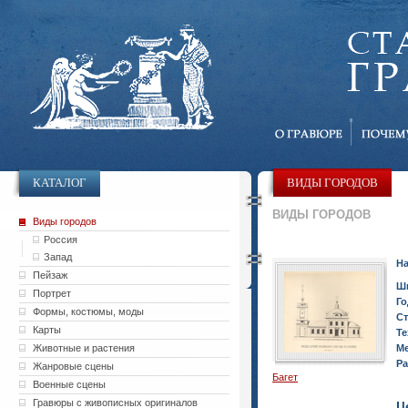
КАТАЛОГ
ВИДЫ ГОРОДОВ
ВИДЫ ГОРОДОВ
Виды городов
Россия
Запад
На
Пейзаж
Ш
Портрет
Го
Формы, костюмы, моды
Ст
Карты
Те
Животные и растения
Ме
Ра
Жанровые сцены
Багет
Военные сцены
Гравюры с живописных оригиналов
Ц