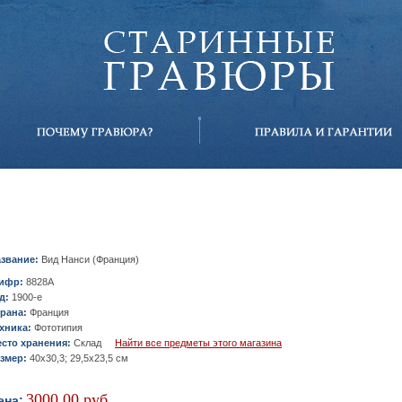
звание:
Вид Нанси (Франция)
ифр:
8828A
д:
1900-е
рана:
Франция
хника:
Фототипия
сто хранения:
Склад
Найти все предметы этого магазина
змер:
40х30,3; 29,5х23,5 см
3000.00 руб.
ена: