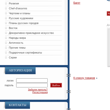
Багет
Религия
Chef-d'oeuvres
Чертежи и планы
Русские художники
Планы русских городов
До
Восток
Декоративно-прикладное искусство
Народы мира
Античность
Прочие темы
Подарочные сертификаты
Серии
АВТОРИЗАЦИЯ
К списку товаров
логин
пароль
Забыли пароль?
Регистрация
КОНТАКТЫ