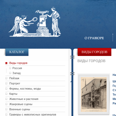
КАТАЛОГ
ВИДЫ ГОРОДОВ
ВИДЫ ГОРОДОВ
Виды городов
Россия
Запад
На
Пейзаж
Ш
Портрет
Го
Формы, костюмы, моды
Ст
Карты
Те
Животные и растения
Ме
Ра
Жанровые сцены
Военные сцены
Гравюры с живописных оригиналов
Ц