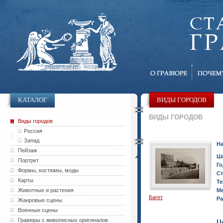
КАТАЛОГ
ВИДЫ ГОРОДОВ
ВИДЫ ГОРОДОВ
Виды городов
Россия
Запад
На
Пейзаж
Ш
Портрет
Го
Формы, костюмы, моды
Ст
Карты
Те
Животные и растения
Ме
Багет
Ра
Жанровые сцены
Военные сцены
Гравюры с живописных оригиналов
Ц