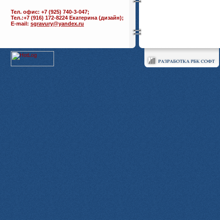
Тел. офис: +7 (925) 740-3-047;
Тел.:+7 (916) 172-8224 Екатерина (дизайн);
E-mail:
sgravury@yandex.ru