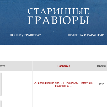
Фото
Название
Время
А. Флейшман по рис. И.Г. Рудольфи. Памятники
1713
Падеборна