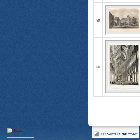
59
60