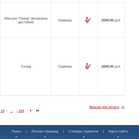
Магазин "Гранд" (возможна
Гравюра
2500.00
руб.
доставка)
Склад
Гравюра
2000.00
руб.
Версия для печати
10
|
...
|
144
Поиск
|
Личная страница
|
Словарь терминов
|
Карта сайта