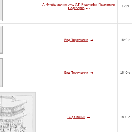
А. Флейшман по рис. И.Г. Рудольфи. Памятники
1713
Падеборна
Вид Португалии
1840-е
Вид Португалии
1840-е
Вид Японии
1890-е