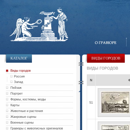
КАТАЛОГ
ВИДЫ ГОРОДОВ
ВИДЫ ГОРОДОВ
Виды городов
Россия
N
Запад
Пейзаж
Портрет
Формы, костюмы, моды
51
Карты
Животные и растения
Жанровые сцены
Военные сцены
Гравюры с живописных оригиналов