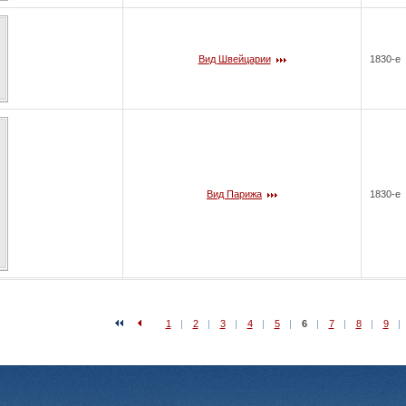
Вид Швейцарии
1830-е
Вид Парижа
1830-е
1
|
2
|
3
|
4
|
5
|
6
|
7
|
8
|
9
|