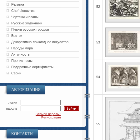
Религия
52
Chef-d'oeuvres
Чертежи и планы
Русские художники
Планы русских городов
Восток
Декоративно-прикладное искусство
53
Народы мира
Античность
Прочие темы
Подарочные сертификаты
Серии
54
АВТОРИЗАЦИЯ
логин
пароль
Забыли пароль?
Регистрация
55
КОНТАКТЫ